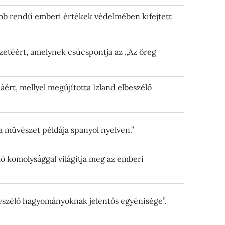
sabb rendű emberi értékek védelmében kifejtett
észetéért, amelynek csúcspontja az „Az öreg
jáért, mellyel megújította Izland elbeszélő
ta művészet példája spanyol nyelven.”
ó komolysággal világítja meg az emberi
beszélő hagyományoknak jelentős egyénisége”.