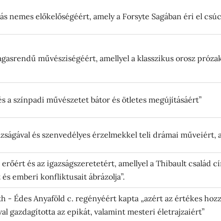
lás nemes előkelőségéért, amely a Forsyte Sagában éri el csúc
agasrendű művésziségéért, amellyel a klasszikus orosz prózak
és a színpadi művészetet bátor és ötletes megújításáért”
gazságával és szenvedélyes érzelmekkel teli drámai műveiért, 
 erőért és az igazságszeretetért, amellyel a Thibault csalá
és emberi konfliktusait ábrázolja”.
h - Édes Anyaföld c. regényéért kapta „azért az értékes hozzá
al gazdagította az epikát, valamint mesteri életrajzaiért”