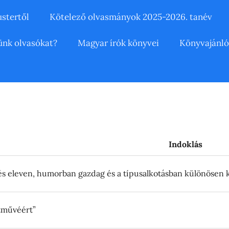
ustertől
Kötelező olvasmányok 2025-2026. tanév
ünk olvasókat?
Magyar írók könyvei
Könyvajánló
Indoklás
 és eleven, humorban gazdag és a típusalkotásban különösen 
etművéért”