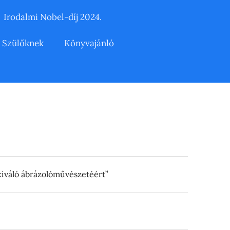
Irodalmi Nobel-díj 2024.
 Szülőknek
Könyvajánló
kiváló ábrázolóművészetéért”