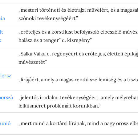
„mesteri történeti és életrajzi műveiért, és a maga
nia
szónoki tevékenységéért.”
lt
„erőteljes és a korstílust befolyásoló elbeszélő műv
k
halász és a tenger” c. kisregény.”
„Salka Valka c. regényéért és erőteljes, életteli epiká
művészetét”
lorsz
„lírájáért, amely a magas rendű szellemiség és a tisz
aorszá
„jelentős irodalmi tevékenységéért, amely mélyrehat
lelkiismeret problémáit korunkban.”
tunió
„mert mind a kortársi lírának, mind a nagy orosz el