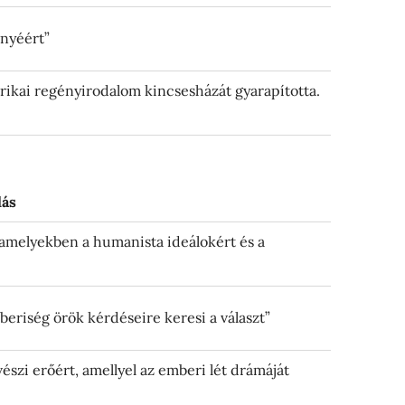
ényéért”
rikai regényirodalom kincsesházát gyarapította.
lás
 amelyekben a humanista ideálokért és a
beriség örök kérdéseire keresi a választ”
szi erőért, amellyel az emberi lét drámáját