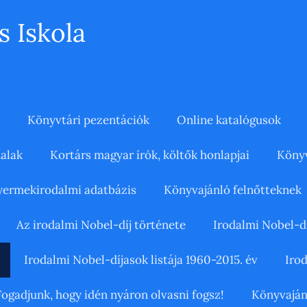
s Iskola
Könyvtári pezentációk
Online katalógusok
alak
Kortárs magyar írók, költők honlapjai
Könyv
ermekirodalmi adatbázis
Könyvajánló felnőtteknek
Az irodalmi Nobel-díj története
Irodalmi Nobel-dí
Irodalmi Nobel-díjasok listája 1960-2015. év
Irod
Fogadjunk, hogy idén nyáron olvasni fogsz!
Könyvaján