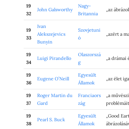
19
Nagy-
John Galsworthy
„az ábrázo
32
Britannia
Ivan
19
Szovjetuni
Alekszejevics
„azért a m
33
ó
Bunyin
19
Olaszorszá
Luigi Pirandello
„a drámai 
34
g
19
Egyesült
Eugene O’Neill
„az élet i
36
Államok
19
Roger Martin du
Franciaors
„a művészi
37
Gard
zág
problémáit 
19
Egyesült
„Good Eart
Pearl S. Buck
38
Államok
ábrázolásáv