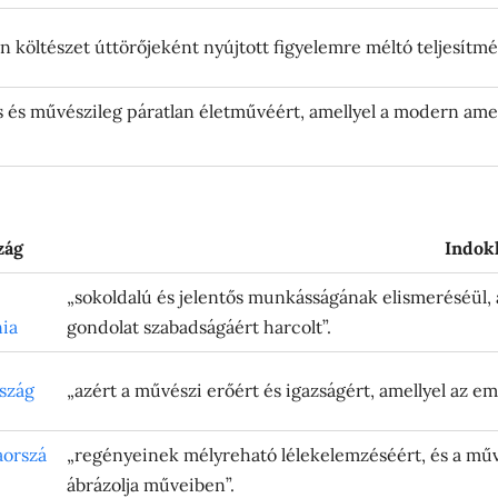
 költészet úttörőjeként nyújtott figyelemre méltó teljesítm
es és művészileg páratlan életművéért, amellyel a modern ame
zág
Indok
„sokoldalú és jelentős munkásságának elismeréséül,
nia
gondolat szabadságáért harcolt”.
szág
„azért a művészi erőért és igazságért, amellyel az em
aorszá
„regényeinek mélyreható lélekelemzéséért, és a művé
ábrázolja műveiben”.