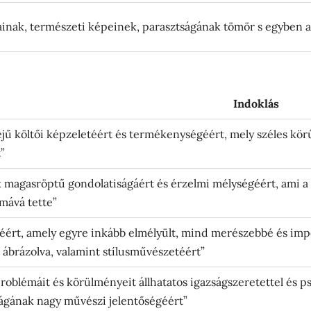
jainak, természeti képeinek, parasztságának tömör s egyben 
Indoklás
ejű költői képzeletéért és termékenységéért, mely széles kör
t”
k magasröptű gondolatiságáért és érzelmi mélységéért, ami a 
mává tette”
éért, amely egyre inkább elmélyült, mind merészebbé és impo
 ábrázolva, valamint stílusművészetéért”
problémáit és körülményeit állhatatos igazságszeretettel és psz
gának nagy művészi jelentőségéért”