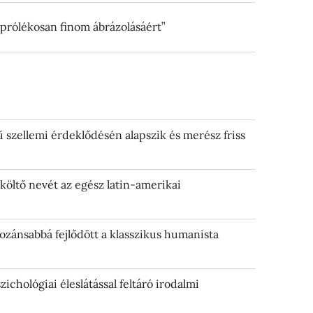
aprólékosan finom ábrázolásáért”
ű szellemi érdeklődésén alapszik és merész friss
költő nevét az egész latin-amerikai
zánsabbá fejlődött a klasszikus humanista
ichológiai éleslátással feltáró irodalmi