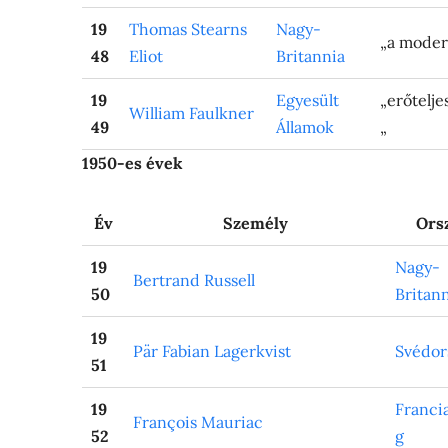
19
Thomas Stearns
Nagy-
„a modern
48
Eliot
Britannia
19
Egyesült
„erőtelj
William Faulkner
49
Államok
„
1950-es évek
Év
Személy
Ors
19
Nagy-
Bertrand Russell
50
Britan
19
Pär Fabian Lagerkvist
Svédor
51
19
Franci
François Mauriac
52
g