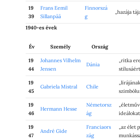
19
Frans Eemil
Finnorszá
„hazája tá
39
Sillanpää
g
1940-es évek
Év
Személy
Ország
19
Johannes Vilhelm
„ritka er
Dánia
44
Jensen
stílusáér
19
„lírájána
Gabriela Mistral
Chile
45
szimbólu
19
Németorsz
„életműv
Hermann Hesse
46
ág
ideálokat
19
Franciaors
„az élet 
André Gide
47
zág
munkássá