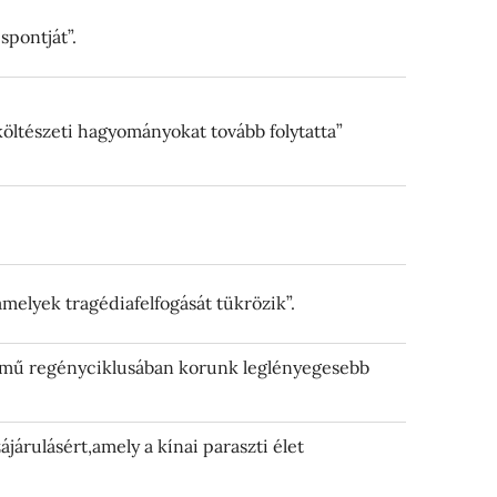
spontját”.
öltészeti hagyományokat tovább folytatta”
amelyek tragédiafelfogását tükrözik”.
d című regényciklusában korunk leglényegesebb
járulásért,amely a kínai paraszti élet