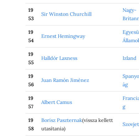
19
Nagy-
Sir Winston Churchill
53
Britan
19
Egyesü
Ernest Hemingway
54
Államo
19
Halldór Laxness
Izland
55
19
Spanyo
Juan Ramón Jiménez
56
ág
19
Franci
Albert Camus
57
g
19
Borisz Paszternak
(vissza kellett
Szovje
58
utasítania)