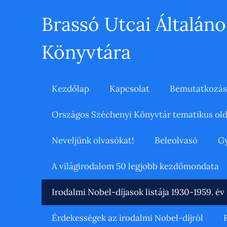
Brassó Utcai Általáno
Könyvtára
Kezdőlap
Kapcsolat
Bemutatkozás
Országos Széchenyi Könyvtár tematikus old
Neveljünk olvasókat!
Beleolvasó
Gy
A világirodalom 50 legjobb kezdőmondata
Irodalmi Nobel-díjasok listája 1930-1959. év
Érdekességek az irodalmi Nobel-díjról