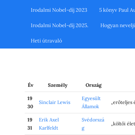
Irodalmi Nobel-díj 2023
5 könyv Paul A
Irodalmi Nobel-díj 2025.
Hogyan nevelj
Heti útravaló
Év
Személy
Ország
19
Egyesült
Sinclair Lewis
„erőteljes
30
Államok
19
Erik Axel
Svédorszá
„költői él
31
Karlfeldt
g