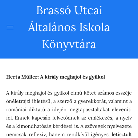
Brassó Utcai
Általános Iskola
Könyvtára
Herta Müller: A király meghajol és gyilkol
A király meghajol és gyilkol című kötet számos esszéje
önéletrajzi ihletésű, a szerző a gyerekkorát, valamint a
romániai diktatúra idején megtapasztaltakat eleveníti
fel. Ennek kapcsán felvetődnek az emlékezés, a nyelv
és a kimondhatóság kérdései is. A szövegek nyelvezete
nemcsak reflexív, hanem rendkívül igényes, letisztult