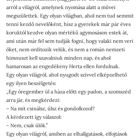
arról a világról, amelynek nyomása alatt a művei
megszülettek. Egy olyan világban, ahol nem tud semmit
tenni kezdő nevelőként, hisz a gyerekek már pár éves
koruktól kezdve olyan mértékű agymosáson estek át,
ami után már fel sem tudják fogni, hogy valaki nem veri
őket, nem ordítozik velük, és nem a román nemzeti
himnuszt kell szavalniuk minden nap, és ahol
hamarosan az engedékeny Herta ellen fordulnak.
Egy olyan világról, ahol nyugodt szívvel elképzelhető
egy ilyen beszélgetés:
„Egy öregember ül a háza előtt egy padon, a szomszéd
arra jár, és megkérdezi:
– Na mit csinálsz, ülsz és gondolkozol?
A kérdezett így válaszol:
– Nem, csak ülök.”
Egy olyan világról, amiben az elhallgatások, elfojtások