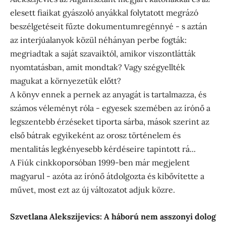
elesett fiaikat gyászoló anyákkal folytatott megrázó
beszélgetéseit fűzte dokumentumregénnyé - s aztán
az interjúalanyok közül néhányan perbe fogták:
megriadtak a saját szavaiktól, amikor viszontlátták
nyomtatásban, amit mondtak? Vagy szégyellték
magukat a környezetük előtt?
A könyv ennek a pernek az anyagát is tartalmazza, és
számos véleményt róla - egyesek szemében az írónő a
legszentebb érzéseket tiporta sárba, mások szerint az
első bátrak egyikeként az orosz történelem és
mentalitás legkényesebb kérdéseire tapintott rá...
A Fiúk cinkkoporsóban 1999-ben már megjelent
magyarul - azóta az írónő átdolgozta és kibővítette a
művet, most ezt az új változatot adjuk közre.
Szvetlana Alekszijevics: A háború nem asszonyi dolog