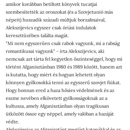
amikor korábban betiltott könyvek tucatjai
szembesítették az oroszokat (és a Szovjetunió más
népeit) huszadik századi múltjuk borzalmaival,
Alekszijevics egyszer csak óriási indulatok
kereszttüzében találta magát.
"Mi nem egyszerűen csak rabok vagyunk, mi a rabság
romantikusai vagyunk" - írta Alekszijevics, aki
nemcsak azt tárta fel kegyetlen őszinteséggel, hogy mi
történt Afganisztánban 1980 és 1989 között, hanem azt
is kutatta, hogy miért és hogyan lehetett olyan
könnyen gyilkosokká tenni az egyszerű szovjet fiúkat.
Hogy honnan ered a haza hősies védelmének és az
eszme nevében elkövetett gyilkosságoknak az a
kultusza, amely Afganisztánban olyan tragikusan
ütközött össze egy néppel, amely valóban a hazáját
védte.
Alekszijevics az Afganisztánt megjárt katonákkal és az