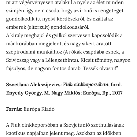
miatt végérvényesen átalakul a nyelv az élet minden
szintjén, így nem csoda, hogy az írónő is rengeteget
gondolkodik itt nyelvi kérdésekről, és ezáltal az
emberek (eltorzult) gondolkodásáról.
A király meghajol és gyilkol szervesen kapcsolódik a
már korábban megjelent, és nagy sikert aratott
szépirodalmi munkáihoz (A rókák csapdába esnek, a
Szívjószág vagy a Lélegzethinta). Kicsit tömény, nagyon
fajsúlyos, de nagyon fontos darab. Tessék olvasni!”
Szvetlana Alekszijevics:
Fiúk cinkkoporsóban
; ford.
Enyedy György, M. Nagy Miklós; Európa, Bp., 2017
Forrás:
Európa Kiadó
A Fiúk cinkkoporsóban a Szovjetunió széthullásának
kaotikus napjaiban jelent meg. Azokban az időkben,