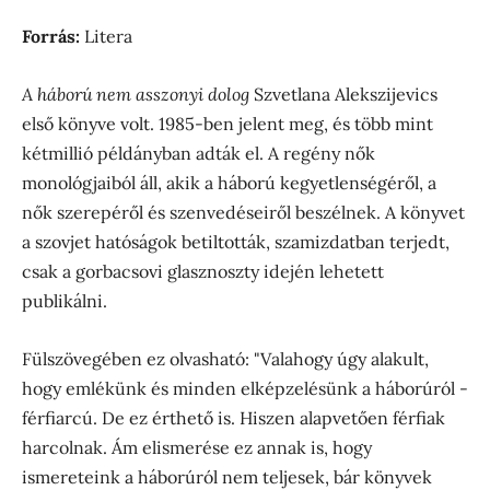
Forrás:
Litera
A háború nem asszonyi dolog
Szvetlana Alekszijevics
első könyve volt. 1985-ben jelent meg, és több mint
kétmillió példányban adták el. A regény nők
monológjaiból áll, akik a háború kegyetlenségéről, a
nők szerepéről és szenvedéseiről beszélnek. A könyvet
a szovjet hatóságok betiltották, szamizdatban terjedt,
csak a gorbacsovi glasznoszty idején lehetett
publikálni.
Fülszövegében ez olvasható: "Valahogy úgy alakult,
hogy emlékünk és minden elképzelésünk a háborúról -
férfiarcú. De ez érthető is. Hiszen alapvetően férfiak
harcolnak. Ám elismerése ez annak is, hogy
ismereteink a háborúról nem teljesek, bár könyvek