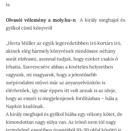
is.
Olvasói vélemény a moly.hu-n
A király meghajol és
gyilkol című könyvről
„Herta Müller az egyik legeredetibben író kortárs író,
akinek elég bármely könyvének mindössze néhány
sorát elolvasni, azonnal tudjuk, hogy ezeket csakis ő
írhatta. Szerencsére abban a kivételes helyzetben
vagyunk, mi magyarok, hogy a jelentősebb
szépirodalmi művei már az anyanyelvünkön is
elérhetőek, így már éppen itt volt annak is az ideje,
hogy az esszéi is megjelenjenek fordításban – hála a
Napkút kiadónak.
A király meghajol és gyilkol hiába egy vékony kötet, de
kimondottan nagy súlya van. Az írónő nem túl nagy
terjedelmű esszéiben (nagyjából 10-30 oldal között) ír