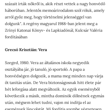
százait írták nőkről is, akik részt vettek a nagy honvédő
háborúban. Jelentős memoárirodalom szól róluk, amely
arról győz meg, hogy történelmi jelenséggel van
dolgunk". A regény magyarul 1988-ban jelent meg a
Zrínyi Katonai Könyv- és Lapkiadónál, Kulcsár Valéria
fordításában
Grecsó Krisztián: Vera
Szeged, 1980. Vera az általános iskola negyedik
osztályába jár, jó tanuló, jó sportoló. A papa a
honvédségen dolgozik, a mama meg minden nap várja
őt tanítás után. De Vera biztonságosnak hitt élete pár
hét leforgása alatt megváltozik. Az egyik eseményből
következik a másik, mintha dominók dőlnének egymás
után, mégsem lehet tudni, vajon mi indítja el az
események láncolatát. Mi fordítja szembe végzetesen