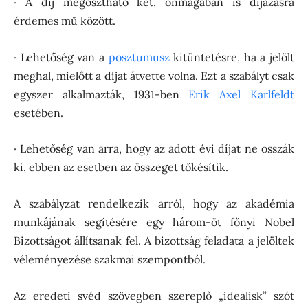
· A díj megosztható két, önmagában is díjazásra
érdemes mű között.
· Lehetőség van a
posztumusz
kitüntetésre, ha a jelölt
meghal, mielőtt a díjat átvette volna. Ezt a szabályt csak
egyszer alkalmazták, 1931-ben
Erik Axel Karlfeldt
esetében.
· Lehetőség van arra, hogy az adott évi díjat ne osszák
ki, ebben az esetben az összeget tőkésítik.
A szabályzat rendelkezik arról, hogy az akadémia
munkájának segítésére egy három-öt főnyi Nobel
Bizottságot állítsanak fel. A bizottság feladata a jelöltek
véleményezése szakmai szempontból.
Az eredeti svéd szövegben szereplő „idealisk” szót