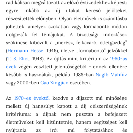
radikálisan megváltozott az előző évtizedekhez képest:
egyre inkább az új utakat kereső jelölteket
részesítették előnyben. Olyan életművek is számításba
jöhettek, amelyek szokatlan vagy formabontó módon
dolgozták fel témájukat. A bizottsági indoklások
szókincse kibővült a „merész, felkavaró, ötletgazdag”
(
Hermann Hesse
, 1946), illetve „formabontó” jelzőkkel
(
T. S. Eliot
, 1948). Az újítás mint kritérium az
1960-as
évek
végén veszített jelentőségéből – ennek ellenére
később is használták, például 1988-ban
Nagíb Mahfúz
vagy 2000-ben
Gao Xingjian
esetében.
Az
1970-es évektől
kezdve a díjazott mű minősége
mellett új hangsúlyt kapott a díj célszerűségének
kritériuma: a díjnak nem pusztán a befejezett
életműveket kell kitüntetnie, hanem segítséget kell
nyújtania az írói mű folytatásához és