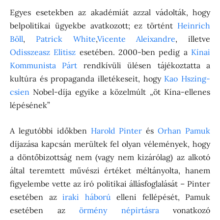
Egyes esetekben az akadémiát azzal vádolták, hogy
belpolitikai ügyekbe avatkozott; ez történt
Heinrich
Böll
,
Patrick White
,
Vicente Aleixandre
, illetve
Odisszeasz Elitisz
esetében. 2000-ben pedig a
Kínai
Kommunista Párt
rendkívüli ülésen tájékoztatta a
kultúra és propaganda illetékeseit, hogy
Kao Hszing-
csien
Nobel-díja egyike a közelmúlt „öt Kína-ellenes
lépésének”
A legutóbbi időkben
Harold Pinter
és
Orhan Pamuk
díjazása kapcsán merültek fel olyan vélemények, hogy
a döntőbizottság nem (vagy nem kizárólag) az alkotó
által teremtett művészi értéket méltányolta, hanem
figyelembe vette az író politikai állásfoglalását – Pinter
esetében az
iraki háború
elleni fellépését, Pamuk
esetében az
örmény népirtásra
vonatkozó