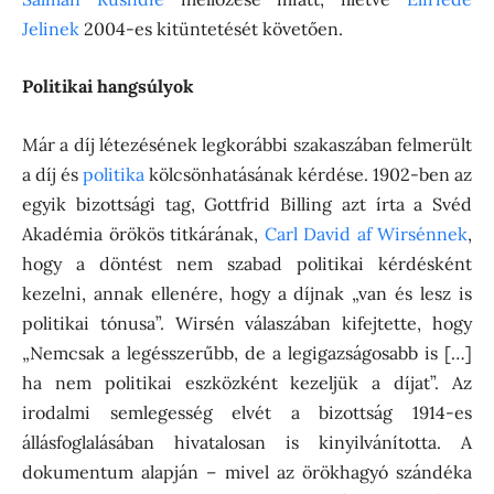
Jelinek
2004-es kitüntetését követően.
Politikai hangsúlyok
Már a díj létezésének legkorábbi szakaszában felmerült
a díj és
politika
kölcsönhatásának kérdése. 1902-ben az
egyik bizottsági tag, Gottfrid Billing azt írta a Svéd
Akadémia örökös titkárának,
Carl David af Wirsénnek
,
hogy a döntést nem szabad politikai kérdésként
kezelni, annak ellenére, hogy a díjnak „van és lesz is
politikai tónusa”. Wirsén válaszában kifejtette, hogy
„Nemcsak a legésszerűbb, de a legigazságosabb is […]
ha nem politikai eszközként kezeljük a díjat”. Az
irodalmi semlegesség elvét a bizottság 1914-es
állásfoglalásában hivatalosan is kinyilvánította. A
dokumentum alapján – mivel az örökhagyó szándéka