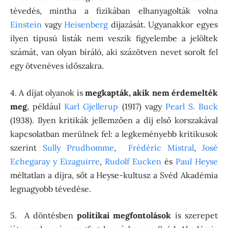
tévedés, mintha a fizikában elhanyagolták volna
Einstein
vagy
Heisenberg
díjazását. Ugyanakkor egyes
ilyen típusú listák nem veszik figyelembe a jelöltek
számát, van olyan bíráló, aki százötven nevet sorolt fel
egy ötvenéves időszakra.
4. A díjat olyanok is
megkapták, akik nem érdemelték
meg
, például
Karl Gjellerup
(1917) vagy
Pearl S. Buck
(1938). Ilyen kritikák jellemzően a díj első korszakával
kapcsolatban merülnek fel: a legkeményebb kritikusok
szerint
Sully Prudhomme
,
Frédéric Mistral
,
José
Echegaray y Eizaguirre
,
Rudolf Eucken
és
Paul Heyse
méltatlan a díjra, sőt a Heyse-kultusz a Svéd Akadémia
legnagyobb tévedése.
5. A döntésben
politikai megfontolások
is szerepet