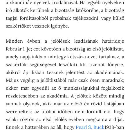
a skandináv nyelvek irodalmával. Ha egyéb nyelveken
író alkotók kerülnek a bizottság látókörébe, a bizottság
tagjai fordításokból próbálnak tájékozódni, vagy külső
szakértőket vesznek igénybe.
Minden évben a jelölések leadásának határideje
február 1-je; ezt követően a bizottság az első jelöltlistát,
amely napjainkban mintegy kétszáz nevet tartalmaz, a
szakértők segítségével leszűkíti kb. tizenöt főnyire,
akikről áprilisban tesznek jelentést az akadémiának.
Május végéig a jelöltlistából már csak öten maradnak;
ekkor már egyedül az ő munkásságukkal foglalkozik
részletesebben az akadémia. A jelöltek között mindig
vannak olyanok, akik már az előző év rövid listájában
szerepeltek; az utóbbi időben nem fordult elő, hogy
valaki rögtön az első jelölés évében megkapta a díjat.
Ennek a hátterében az áll, hogy
Pearl S. Buck
1938-ban