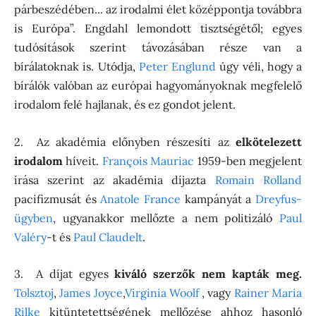
párbeszédében... az irodalmi élet középpontja továbbra
is Európa”. Engdahl lemondott tisztségétől; egyes
tudósítások szerint távozásában része van a
bírálatoknak is. Utódja,
Peter Englund
úgy véli, hogy a
bírálók valóban az európai hagyományoknak megfelelő
irodalom felé hajlanak, és ez gondot jelent.
2. Az akadémia előnyben részesíti az
elkötelezett
irodalom
híveit.
François Mauriac
1959-ben megjelent
írása szerint az akadémia díjazta
Romain Rolland
pacifizmusát és
Anatole France
kampányát a
Dreyfus-
ügyben
, ugyanakkor mellőzte a nem politizáló
Paul
Valéry
-t és
Paul Claudelt
.
3. A díjat egyes
kiváló szerzők nem kapták meg.
Tolsztoj
,
James Joyce
,
Virginia Woolf
, vagy
Rainer Maria
Rilke
kitüntetettségének mellőzése ahhoz hasonló