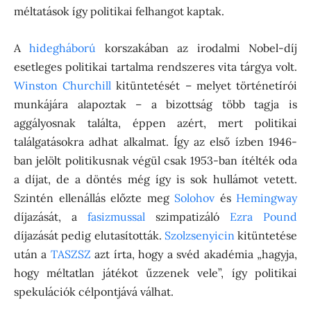
méltatások így politikai felhangot kaptak.
A
hidegháború
korszakában az irodalmi Nobel-díj
esetleges politikai tartalma rendszeres vita tárgya volt.
Winston Churchill
kitüntetését – melyet történetírói
munkájára alapoztak – a bizottság több tagja is
aggályosnak találta, éppen azért, mert politikai
találgatásokra adhat alkalmat. Így az első ízben 1946-
ban jelölt politikusnak végül csak 1953-ban ítélték oda
a díjat, de a döntés még így is sok hullámot vetett.
Szintén ellenállás előzte meg
Solohov
és
Hemingway
díjazását, a
fasizmussal
szimpatizáló
Ezra Pound
díjazását pedig elutasították.
Szolzsenyicin
kitüntetése
után a
TASZSZ
azt írta, hogy a svéd akadémia „hagyja,
hogy méltatlan játékot űzzenek vele”, így politikai
spekulációk célpontjává válhat.