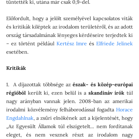
tüntették ki, utána már csak 0,9-del.
Előfordult, hogy a jelölt személyével kapcsolatos viták
és kritikák kiléptek az irodalom területéről, és az adott
ország társadalmának lényeges kérdéseire terjedtek ki
– ez történt például
Kertész Imre
és
Elfriede Jelinek
esetében.
Kritikák
1. A díjazottak többsége az
észak- és közép-európai
régióból
került ki, ezen belül is a
skandináv írók
túl
nagy arányban vannak jelen. 2008-ban az amerikai
irodalmi közvélemény felháborodással fogadta
Horace
Engdahlnak
, a zsűri elnökének azt a kijelentését, hogy
„Az Egyesült Államok túl elszigetelt... nem fordítanak
eleget, és nem vesznek részt az irodalom nagy