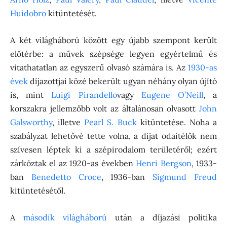
Huidobro
kitüntetését.
A két világháború között egy újabb szempont került
előtérbe: a művek szépsége legyen egyértelmű és
vitathatatlan az egyszerű olvasó számára is. Az
1930-as
évek
díjazottjai közé bekerült ugyan néhány olyan újító
is, mint
Luigi Pirandello
vagy
Eugene O’Neill
, a
korszakra jellemzőbb volt az általánosan olvasott
John
Galsworthy
, illetve
Pearl S. Buck
kitüntetése. Noha a
szabályzat lehetővé tette volna, a díjat odaítélők nem
szívesen léptek ki a szépirodalom területéről; ezért
zárkóztak el az 1920-as években
Henri Bergson
, 1933-
ban
Benedetto Croce
, 1936-ban
Sigmund Freud
kitüntetésétől.
A
második világháború
után a díjazási politika