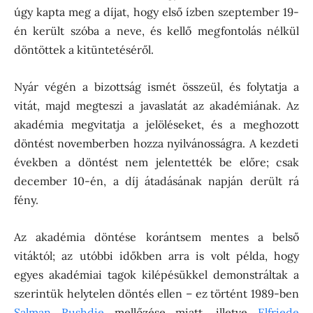
úgy kapta meg a díjat, hogy első ízben szeptember 19-
én került szóba a neve, és kellő megfontolás nélkül
döntöttek a kitüntetéséről.
Nyár végén a bizottság ismét összeül, és folytatja a
vitát, majd megteszi a javaslatát az akadémiának. Az
akadémia megvitatja a jelöléseket, és a meghozott
döntést novemberben hozza nyilvánosságra. A kezdeti
években a döntést nem jelentették be előre; csak
december 10-én, a díj átadásának napján derült rá
fény.
Az akadémia döntése korántsem mentes a belső
vitáktól; az utóbbi időkben arra is volt példa, hogy
egyes akadémiai tagok kilépésükkel demonstráltak a
szerintük helytelen döntés ellen – ez történt 1989-ben
Salman Rushdie
mellőzése miatt, illetve
Elfriede