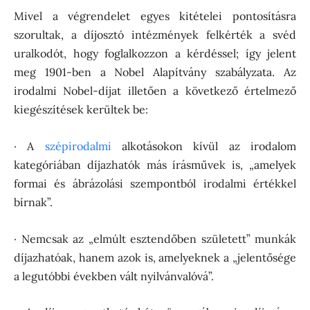
Mivel a végrendelet egyes kitételei pontosításra
szorultak, a díjosztó intézmények felkérték a svéd
uralkodót, hogy foglalkozzon a kérdéssel; így jelent
meg 1901-ben a Nobel Alapítvány szabályzata. Az
irodalmi Nobel-díjat illetően a következő értelmező
kiegészítések kerültek be:
· A
szépirodalmi
alkotásokon kívül az irodalom
kategóriában díjazhatók más írásművek is, „amelyek
formai és ábrázolási szempontból irodalmi értékkel
bírnak”.
· Nemcsak az „elmúlt esztendőben született” munkák
díjazhatóak, hanem azok is, amelyeknek a „jelentősége
a legutóbbi években vált nyilvánvalóvá”.