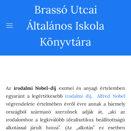
Brassó Utcai
Általános Iskola
Könyvtára
Az
irodalmi Nobel-díj
eszmei és anyagi értelemben
egyaránt a legértékesebb
irodalmi díj
.
Alfred Nobel
végrendelete értelmében évről évre annak a bármely
országból származó szerzőnek adják át, „aki az
irodalomhoz a legkiválóbb idealisztikus beállítottságú
alkotással járult hozzá”. (Az „alkotás” ez esetben