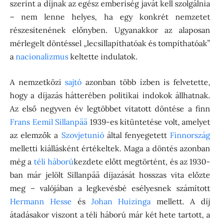
szerint a díjnak az egész emberiség javát kell szolgálnia
– nem lenne helyes, ha egy konkrét nemzetet
részesítenének előnyben. Ugyanakkor az alaposan
mérlegelt döntéssel „lecsillapíthatóak és tompíthatóak”
a
nacionalizmus
keltette indulatok.
A nemzetközi
sajtó
azonban több ízben is felvetette,
hogy a díjazás hátterében politikai indokok állhatnak.
Az első negyven év legtöbbet vitatott döntése a finn
Frans Eemil Sillanpää
1939-es kitüntetése volt, amelyet
az elemzők a
Szovjetunió
által fenyegetett
Finnország
melletti kiállásként értékeltek. Maga a döntés azonban
még a
téli háború
kezdete előtt megtörtént, és az 1930-
ban már jelölt Sillanpää díjazását hosszas vita előzte
meg – valójában a legkevésbé esélyesnek számított
Hermann Hesse
és
Johan Huizinga
mellett. A díj
átadásakor viszont a téli háború már két hete tartott, a