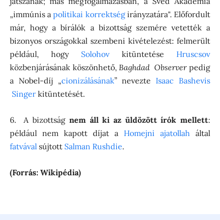
játszanak; más megfogalmazásban, a Svéd Akadémia
„immúnis a
politikai korrektség
irányzatára". Előfordult
már, hogy a bírálók a bizottság szemére vetették a
bizonyos országokkal szembeni kivételezést: felmerült
például, hogy
Solohov
kitüntetése
Hruscsov
közbenjárásának köszönhető,
Baghdad Observer
pedig
a Nobel-díj „
cionizálásának
” nevezte
Isaac Bashevis
Singer
kitüntetését.
6. A bizottság
nem áll ki az üldözött írók mellett
:
például nem kapott díjat a
Homejni ajatollah
által
fatvával
sújtott
Salman Rushdie
.
(Forrás: Wikipédia)