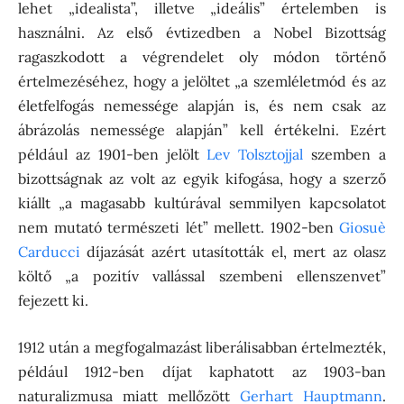
lehet „idealista”, illetve „ideális” értelemben is
használni. Az első évtizedben a Nobel Bizottság
ragaszkodott a végrendelet oly módon történő
értelmezéséhez, hogy a jelöltet „a szemléletmód és az
életfelfogás nemessége alapján is, és nem csak az
ábrázolás nemessége alapján” kell értékelni. Ezért
például az 1901-ben jelölt
Lev Tolsztojjal
szemben a
bizottságnak az volt az egyik kifogása, hogy a szerző
kiállt „a magasabb kultúrával semmilyen kapcsolatot
nem mutató természeti lét” mellett. 1902-ben
Giosuè
Carducci
díjazását azért utasították el, mert az olasz
költő „a pozitív vallással szembeni ellenszenvet”
fejezett ki.
1912 után a megfogalmazást liberálisabban értelmezték,
például 1912-ben díjat kaphatott az 1903-ban
naturalizmusa miatt mellőzött
Gerhart Hauptmann
.