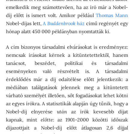
emelkedik meg számottevően, ha az író már a Nobel-
díj előtt is ismert volt. Amikor például
Thomas Mann
Nobel-díjas lett,
A Buddenbrook ház
című regényét egy
hónap alatt 450 000 példányban nyomtatták ki.
A cím bizonyos társadalmi elvárásokat is eredményez:
nemcsak írásokat kérnek a kitüntetettektől, hanem
tanácsot, beszédet, politikai és társadalmi
eseményeken való részvételt is. A társadalmi
érdeklődés már a díj odaítélése előtt jelentkezik: a
médiában találgatások jelennek meg a kitüntetett
várható személyét illetően, sőt fogadásokat lehet kötni
az egyes írókra. A statisztikák alapján úgy tűnik, hogy a
Nobel-díj elnyerése
után
az írók kevesebb díjat
kapnak, mint
előtte
: az 1901–2000 közötti időszak
díjazottjait a Nobel-díj előtt átlagosan 2,6 díjjal