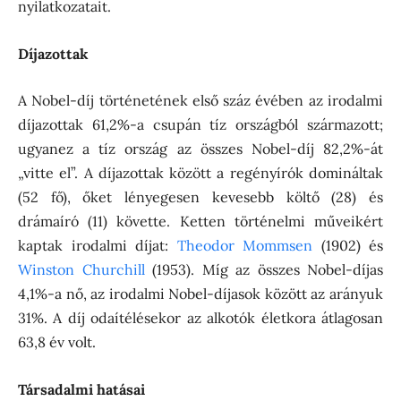
nyilatkozatait.
Díjazottak
A Nobel-díj történetének első száz évében az irodalmi
díjazottak 61,2%-a csupán tíz országból származott;
ugyanez a tíz ország az összes Nobel-díj 82,2%-át
„vitte el”. A díjazottak között a regényírók domináltak
(52 fő), őket lényegesen kevesebb költő (28) és
drámaíró (11) követte. Ketten történelmi műveikért
kaptak irodalmi díjat:
Theodor Mommsen
(1902) és
Winston Churchill
(1953). Míg az összes Nobel-díjas
4,1%-a nő, az irodalmi Nobel-díjasok között az arányuk
31%. A díj odaítélésekor az alkotók életkora átlagosan
63,8 év volt.
Társadalmi hatásai