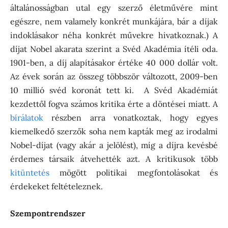
általánosságban utal egy szerző életművére mint
egészre, nem valamely konkrét munkájára, bár a díjak
indoklásakor néha konkrét művekre hivatkoznak.) A
díjat Nobel akarata szerint a Svéd Akadémia ítéli oda.
1901-ben, a díj alapításakor értéke 40 000 dollár volt.
Az évek során az összeg többször változott, 2009-ben
10 millió svéd koronát tett ki. A Svéd Akadémiát
kezdettől fogva számos kritika érte a döntései miatt. A
bírálatok
részben arra vonatkoztak, hogy egyes
kiemelkedő szerzők soha nem kapták meg az irodalmi
Nobel-díjat (vagy akár a jelölést), míg a díjra kevésbé
érdemes társaik átvehették azt. A kritikusok több
kitüntetés
mögött politikai megfontolásokat és
érdekeket feltételeznek.
Szempontrendszer