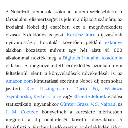
A Nobel-díj nemcsak szakmai, hanem szélesebb körű
társadalmi elismertséget is jelent a díjazott számára; az
irodalmi Nobel-díj esetében ezt a megnövekedett
olvasói érdeklődés is jelzi.
Kertész Imre
díjazásának
nyilvánosságra hozatalát követően például
e-könyv
alakban közzétett műveit egy hét alatt 48 000
alkalommal nézték meg a
Digitális Irodalmi Akadémia
oldalán. A megnövekedett érdeklődés azonban nem
feltétlenül jelenti a könyveladások növekedését is: az
Amazon.com
kimutatásai szerint a Nobel-díj nem sokat
javított
Kao Hszing-csien
,
Dario Fo
,
Wisława
Szymborska
,
Kertész Imre
vagy
Elfriede Jelinek
eladási
statisztikáin, ugyanakkor
Günter Grass
,
V. S. Naipaul
és
J. M. Coetzee
könyveinek a kereslete mérhetően
megnőtt a díj odaítélését követő időszakban. A
frankfurti S. Fischer kiadó szerint az érdeklődés akkor