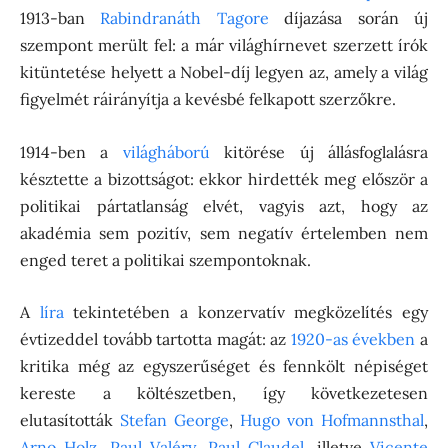
1913-ban
Rabindranáth Tagore
díjazása során új
szempont merült fel: a már világhírnevet szerzett írók
kitüntetése helyett a Nobel-díj legyen az, amely a világ
figyelmét ráirányítja a kevésbé felkapott szerzőkre.
1914-ben a
világháború
kitörése új állásfoglalásra
késztette a bizottságot: ekkor hirdették meg először a
politikai pártatlanság elvét, vagyis azt, hogy az
akadémia sem pozitív, sem negatív értelemben nem
enged teret a politikai szempontoknak.
A
líra
tekintetében a konzervatív megközelítés egy
évtizeddel tovább tartotta magát: az
1920-as években
a
kritika még az egyszerűséget és fennkölt népiséget
kereste a költészetben, így következetesen
elutasították
Stefan George
,
Hugo von Hofmannsthal
,
Arno Holz
,
Paul Valéry
,
Paul Claudel
, illetve
Vicente