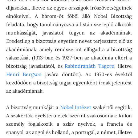
díjasokkal, illetve az egyes országok írószövetségeinek
elnökeivel. A három-öt főből álló Nobel Bizottság
feladata, hogy tanulmányozva a listán szereplő alkotók
munkásságát, javaslatot tegyen az akadémiának.
Eredetileg a bizottság egyetlen nevet terjesztett elő az
akadémiának, amely rendszerint elfogadta a bizottság
választását (1913-ban és 1927-ben az akadémia eltért a
bizottság javaslatától, és
Rabindranáth Tagore
, illetve
Henri Bergson
javára döntött). Az 1970-es évektől
kezdődően a bizottság tagjai egyenként írnak jelentést
az akadémiának.
A bizottság munkáját a
Nobel Intézet
szakértői segítik.
A szakértők nyelvterületek szerint szakosodnak: külön
személy foglalkozik a szláv nyelvek, a francia és
spanyol, az angol és holland, a portugál, a német, illetve