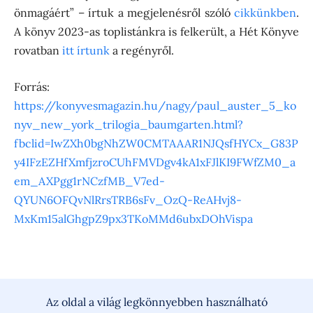
önmagáért” – írtuk a megjelenésről szóló
cikkünkben
.
A könyv 2023-as toplistánkra is felkerült, a Hét Könyve
rovatban
itt írtunk
a regényről.
Forrás:
https://konyvesmagazin.hu/nagy/paul_auster_5_ko
nyv_new_york_trilogia_baumgarten.html?
fbclid=IwZXh0bgNhZW0CMTAAAR1NJQsfHYCx_G83P
y4IFzEZHfXmfjzroCUhFMVDgv4kA1xFJlKI9FWfZM0_a
em_AXPgg1rNCzfMB_V7ed-
QYUN6OFQvNlRrsTRB6sFv_OzQ-ReAHvj8-
MxKm15alGhgpZ9px3TKoMMd6ubxDOhVispa
Az oldal a világ legkönnyebben használható