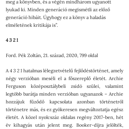
meg a könyvben, és a végén mindhárom ugyanott
lyukad ki. Minden generáció megismétli az előző
generáció hibáit. Úgyhogy ez a könyv a haladás
elméletének kritikája is”.
4 3 2 1
Ford. Pék Zoltán, 21. század, 2020, 799 oldal
A
4 3 2 1
hatalmas lélegzetvételű fejlődéstörténet, amely
négy verzióban meséli el a főszereplő életét. Archie
Ferguson középosztálybeli zsidó szülei, valamint
legtöbb barátja minden verzióban ugyanazok – Archie
hozzájuk fűződő kapcsolata azonban történetről
történetre más, és ez gyökeresen megváltoztatja egész
életét. A közel nyolcszáz oldalas regény 2017-ben, hét
év kihagyás után jelent meg. Booker-díjra jelölték,