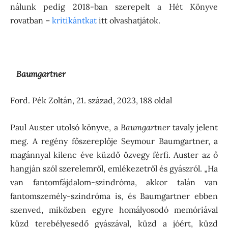
nálunk pedig 2018-ban szerepelt a Hét Könyve
rovatban –
kritikántkat
itt olvashatjátok.
Baumgartner
Ford. Pék Zoltán, 21. század, 2023, 188 oldal
Paul Auster utolsó könyve, a
Baumgartner
tavaly jelent
meg. A regény főszereplője Seymour Baumgartner, a
magánnyal kilenc éve küzdő özvegy férfi. Auster az ő
hangján szól szerelemről, emlékezetről és gyászról. „Ha
van fantomfájdalom-szindróma, akkor talán van
fantomszemély-szindróma is, és Baumgartner ebben
szenved, miközben egyre homályosodó memóriával
küzd terebélyesedő gyászával, küzd a jóért, küzd