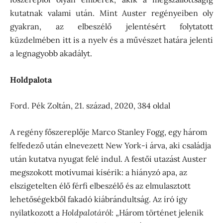
kutatnak valami után. Mint Auster regényeiben oly
gyakran, az elbeszélő jelentésért folytatott
küzdelmében itt is a nyelv és a művészet határa jelenti
a legnagyobb akadályt.
Holdpalota
Ford. Pék Zoltán, 21. század, 2020, 384 oldal
A regény főszereplője Marco Stanley Fogg, egy három
felfedező után elnevezett New York-i árva, aki családja
után kutatva nyugat felé indul. A festői utazást Auster
megszokott motívumai kísérik: a hiányzó apa, az
elszigetelten élő férfi elbeszélő és az elmulasztott
lehetőségekből fakadó kiábrándultság. Az író így
nyilatkozott a
Holdpalotá
ról: „Három történet jelenik