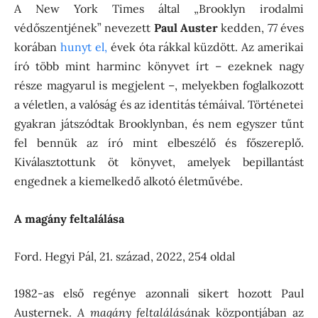
A New York Times által „Brooklyn irodalmi
védőszentjének” nevezett
Paul Auster
kedden, 77 éves
korában
hunyt el,
évek óta rákkal küzdött. Az amerikai
író több mint harminc könyvet írt – ezeknek nagy
része magyarul is megjelent –, melyekben foglalkozott
a véletlen, a valóság és az identitás témáival. Történetei
gyakran játszódtak Brooklynban, és nem egyszer tűnt
fel bennük az író mint elbeszélő és főszereplő.
Kiválasztottunk öt könyvet, amelyek bepillantást
engednek a kiemelkedő alkotó életművébe.
A magány feltalálása
Ford. Hegyi Pál, 21. század, 2022, 254 oldal
1982-as első regénye azonnali sikert hozott Paul
Austernek.
A magány feltalálásá
nak központjában az