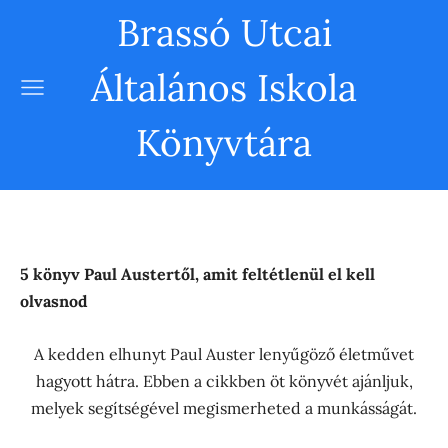
Brassó Utcai
Általános Iskola
Könyvtára
5 könyv Paul Austertől, amit feltétlenül el kell
olvasnod
A kedden elhunyt Paul Auster lenyűgöző életművet
hagyott hátra. Ebben a cikkben öt könyvét ajánljuk,
melyek segítségével megismerheted a munkásságát.