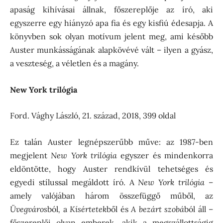
apaság kihívásai állnak, főszereplője az író, aki
egyszerre egy hiányzó apa fia és egy kisfiú édesapja. A
könyvben sok olyan motívum jelent meg, ami később
Auster munkásságának alapkövévé vált – ilyen a gyász,
a veszteség, a véletlen és a magány.
New York trilógia
Ford. Vághy László, 21. század, 2018, 399 oldal
Ez talán Auster legnépszerűbb műve: az 1987-ben
megjelent
New York trilógia
egyszer és mindenkorra
eldöntötte, hogy Auster rendkívül tehetséges és
egyedi stílussal megáldott író. A
New York trilógia
–
amely valójában három összefüggő műből, az
Üvegváros
ból
,
a
Kísértetek
ből és
A bezárt szobá
ból áll –
főszereplői olyan emberek, akik a megszállottságig